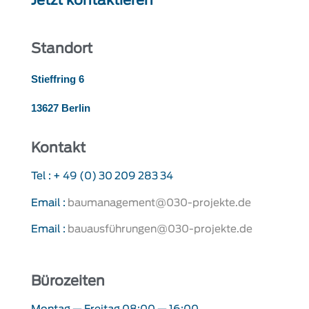
Jetzt kontaktieren
Stand­ort
Stieff­ring 6
13627 Ber­lin
Kon­takt
Tel : + 49 (0) 30 209 283 34
Email :
baumanagement@030-projekte.de
Email :
bauausführungen@030-projekte.de
Büro­zei­ten