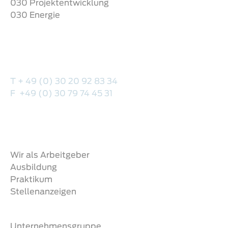
030 Projektentwicklung
030 Energie
Hauptsitz
Stieffring 6
13627 Berlin
T + 49 (0) 30 20 92 83 34
F +49 (0) 30 79 74 45 31
Baumanagement@030-projekte.de
Karriere
Wir als Arbeitgeber
Ausbildung
Praktikum
Stellenanzeigen
Unternehmen
Unternehmensgruppe