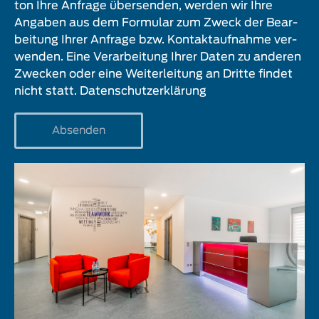
ton Ihre Anfra­ge über­sen­den, wer­den wir Ihre
Anga­ben aus dem For­mu­lar zum Zweck der Bear­
bei­tung Ihrer Anfra­ge bzw. Kon­takt­auf­nah­me ver­
wen­den. Eine Ver­ar­bei­tung Ihrer Daten zu ande­ren
Zwe­cken oder eine Wei­ter­lei­tung an Drit­te fin­det
nicht statt.
Daten­schutz­er­klä­rung
Absenden