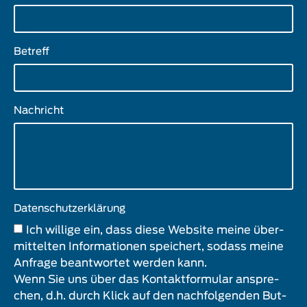
Betreff
Nach­richt
Daten­schutz­er­klä­rung
Ich wil­li­ge ein, dass die­se Web­site mei­ne über­
mit­tel­ten Infor­ma­tio­nen spei­chert, sodass mei­ne
Anfra­ge beant­wor­tet wer­den kann.
Wenn Sie uns über das Kon­takt­for­mu­lar anspre­
chen, d.h. durch Klick auf den nach­fol­gen­den But­