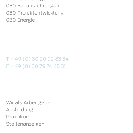
030 Bauausführungen
030 Projektentwicklung
030 Energie
Hauptsitz
Stieffring 6
13627 Berlin
T + 49 (0) 30 20 92 83 34
F +49 (0) 30 79 74 45 31
Baumanagement@030-projekte.de
Karriere
Wir als Arbeitgeber
Ausbildung
Praktikum
Stellenanzeigen